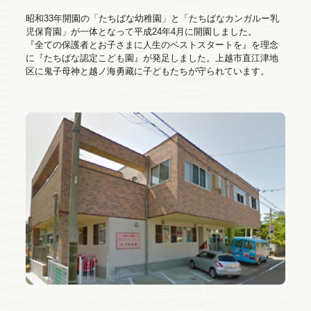
昭和33年開園の「たちばな幼稚園」と「たちばなカンガルー乳
児保育園」が一体となって平成24年4月に開園しました。
『全ての保護者とお子さまに人生のベストスタートを』を理念
に『たちばな認定こども園』が発足しました。上越市直江津地
区に鬼子母神と越ノ海勇藏に子どもたちが守られています。